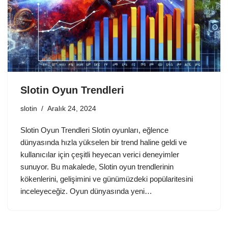
Slotin Oyun Trendleri
slotin
Aralık 24, 2024
Slotin Oyun Trendleri Slotin oyunları, eğlence
dünyasında hızla yükselen bir trend haline geldi ve
kullanıcılar için çeşitli heyecan verici deneyimler
sunuyor. Bu makalede, Slotin oyun trendlerinin
kökenlerini, gelişimini ve günümüzdeki popülaritesini
inceleyeceğiz. Oyun dünyasında yeni…