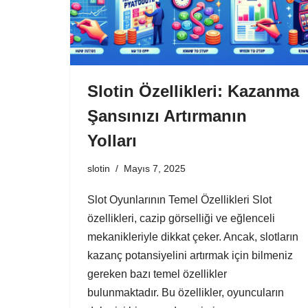
Slotin Özellikleri: Kazanma
Şansınızı Artırmanın
Yolları
slotin
Mayıs 7, 2025
Slot Oyunlarının Temel Özellikleri Slot
özellikleri, cazip görselliği ve eğlenceli
mekanikleriyle dikkat çeker. Ancak, slotların
kazanç potansiyelini artırmak için bilmeniz
gereken bazı temel özellikler
bulunmaktadır. Bu özellikler, oyuncuların