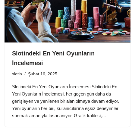
Slotindeki En Yeni Oyunların
İncelemesi
slotin
Şubat 16, 2025
Slotindeki En Yeni Oyunların İncelemesi Slotindeki En
Yeni Oyunların İncelemesi, her geçen gün daha da
genişleyen ve yenilenen bir alan olmaya devam ediyor.
Yeni oyunların her biri, kullanıcılarına eşsiz deneyimler
sunmak amacıyla tasarlanıyor. Grafik kalitesi,…