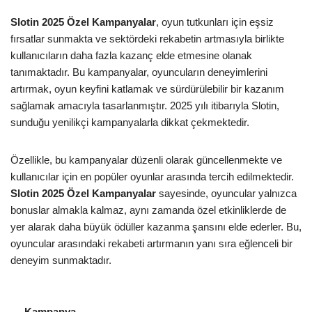
Slotin 2025 Özel Kampanyalar
, oyun tutkunları için eşsiz
fırsatlar sunmakta ve sektördeki rekabetin artmasıyla birlikte
kullanıcıların daha fazla kazanç elde etmesine olanak
tanımaktadır. Bu kampanyalar, oyuncuların deneyimlerini
artırmak, oyun keyfini katlamak ve sürdürülebilir bir kazanım
sağlamak amacıyla tasarlanmıştır. 2025 yılı itibarıyla Slotin,
sunduğu yenilikçi kampanyalarla dikkat çekmektedir.
Özellikle, bu kampanyalar düzenli olarak güncellenmekte ve
kullanıcılar için en popüler oyunlar arasında tercih edilmektedir.
Slotin 2025 Özel Kampanyalar
sayesinde, oyuncular yalnızca
bonuslar almakla kalmaz, aynı zamanda özel etkinliklerde de
yer alarak daha büyük ödüller kazanma şansını elde ederler. Bu,
oyuncular arasındaki rekabeti artırmanın yanı sıra eğlenceli bir
deneyim sunmaktadır.
Kampanya