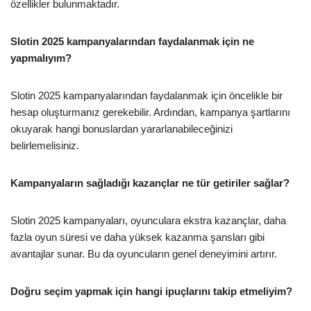
özellikler bulunmaktadır.
Slotin 2025 kampanyalarından faydalanmak için ne
yapmalıyım?
Slotin 2025 kampanyalarından faydalanmak için öncelikle bir
hesap oluşturmanız gerekebilir. Ardından, kampanya şartlarını
okuyarak hangi bonuslardan yararlanabileceğinizi
belirlemelisiniz.
Kampanyaların sağladığı kazançlar ne tür getiriler sağlar?
Slotin 2025 kampanyaları, oyunculara ekstra kazançlar, daha
fazla oyun süresi ve daha yüksek kazanma şansları gibi
avantajlar sunar. Bu da oyuncuların genel deneyimini artırır.
Doğru seçim yapmak için hangi ipuçlarını takip etmeliyim?