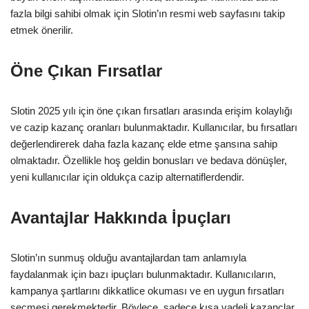
fazla bilgi sahibi olmak için Slotin’ın resmi web sayfasını takip
etmek önerilir.
Öne Çıkan Fırsatlar
Slotin 2025 yılı için öne çıkan fırsatları arasında erişim kolaylığı
ve cazip kazanç oranları bulunmaktadır. Kullanıcılar, bu fırsatları
değerlendirerek daha fazla kazanç elde etme şansına sahip
olmaktadır. Özellikle hoş geldin bonusları ve bedava dönüşler,
yeni kullanıcılar için oldukça cazip alternatiflerdendir.
Avantajlar Hakkında İpuçları
Slotin’ın sunmuş olduğu avantajlardan tam anlamıyla
faydalanmak için bazı ipuçları bulunmaktadır. Kullanıcıların,
kampanya şartlarını dikkatlice okuması ve en uygun fırsatları
seçmesi gerekmektedir. Böylece, sadece kısa vadeli kazançlar