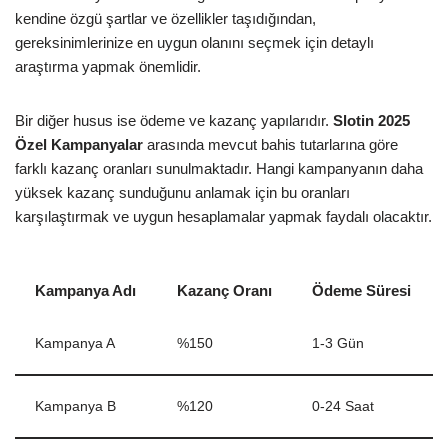
kendine özgü şartlar ve özellikler taşıdığından,
gereksinimlerinize en uygun olanını seçmek için detaylı
araştırma yapmak önemlidir.
Bir diğer husus ise ödeme ve kazanç yapılarıdır.
Slotin 2025
Özel Kampanyalar
arasında mevcut bahis tutarlarına göre
farklı kazanç oranları sunulmaktadır. Hangi kampanyanın daha
yüksek kazanç sunduğunu anlamak için bu oranları
karşılaştırmak ve uygun hesaplamalar yapmak faydalı olacaktır.
Kampanya Adı
Kazanç Oranı
Ödeme Süresi
Kampanya A
%150
1-3 Gün
Kampanya B
%120
0-24 Saat