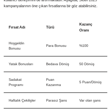
kampanyalarının öne çıkan fırsatlarına bir göz atabilirsiniz.
Kazanç
Fırsat Adı
Türü
Oranı
Hoşgeldin
Para Bonusu
%100
Bonusu
Yatak Bonusları
Bedava Dönüş
50 Dönüş
Sadakat
Puan
5 Puan/Dönüş
Programı
Kazanma
Haftalık Çekilişler
Parasız Şans
Var olan şans