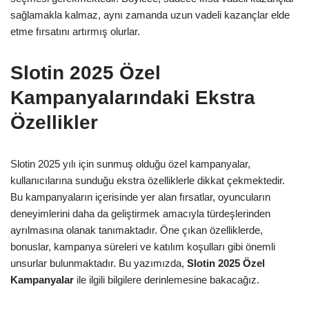
sağlamakla kalmaz, aynı zamanda uzun vadeli kazançlar elde
etme fırsatını artırmış olurlar.
Slotin 2025 Özel
Kampanyalarındaki Ekstra
Özellikler
Slotin 2025 yılı için sunmuş olduğu özel kampanyalar,
kullanıcılarına sunduğu ekstra özelliklerle dikkat çekmektedir.
Bu kampanyaların içerisinde yer alan fırsatlar, oyuncuların
deneyimlerini daha da geliştirmek amacıyla türdeşlerinden
ayrılmasına olanak tanımaktadır. Öne çıkan özelliklerde,
bonuslar, kampanya süreleri ve katılım koşulları gibi önemli
unsurlar bulunmaktadır. Bu yazımızda,
Slotin 2025 Özel
Kampanyalar
ile ilgili bilgilere derinlemesine bakacağız.