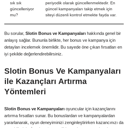
sık sık
periyodik olarak güncellenmektedir. En
güncelleniyor
güncel kampanyaları takip etmek için
mu?
siteyi düzenli kontrol etmekte fayda var.
Bu sorular,
Slotin Bonus ve Kampanyaları
hakkında genel bir
anlayış sağlar. Bununla birlikte, her bonus ve kampanya için
detayları incelemek önemlidir. Bu sayede öne çıkan fırsatları en
iyi şekilde değerlendirebilirsiniz.
Slotin Bonus Ve Kampanyaları
ile Kazançları Artırma
Yöntemleri
Slotin Bonus ve Kampanyaları
oyuncular için kazançlarını
artırma fırsatları sunar. Bu bonuslardan ve kampanyalardan
yararlanarak, oyun deneyiminizi zenginleştirirken kazancınızı da