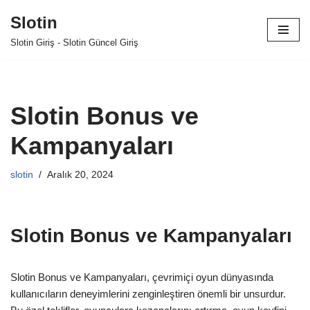
Slotin
İçeriğe
Slotin Giriş - Slotin Güncel Giriş
geç
Slotin Bonus ve
Kampanyaları
slotin
Aralık 20, 2024
Slotin Bonus ve Kampanyaları
Slotin Bonus ve Kampanyaları, çevrimiçi oyun dünyasında
kullanıcıların deneyimlerini zenginleştiren önemli bir unsurdur.