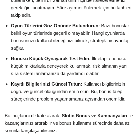
kullanırken, belirli bir zaman dilimi içinde hareket etmeniz
gerektiğini unutmayın. Süre aşımını önlemek için bu tarihleri
takip edin.
Oyun Türlerini Göz Önünde Bulundurun:
Bazı bonuslar
belirli oyun türlerinde geçerli olmayabilir. Hangi oyunlarda
bonusunuzu kullanabileceğinizi bilmek, stratejik bir avantaj
sağlar.
Bonusu Küçük Oynayarak Test Edin:
İlk etapta bonusu
küçük miktarlarla deneyerek kullanmak, risk almanın yanı
sıra sistemi anlamanıza da yardımcı olabilir.
Kayıtlı Bilgilerinizi Güncel Tutun:
Kullanıcı bilgilerinizin
doğru ve güncel olduğundan emin olun. Bu, bonus talep
süreçlerinde problem yaşamamanız açısından önemlidir.
Bu ipuçlarını dikkate alarak,
Slotin Bonus ve Kampanyaları
ile
kazançlarınızı artırabilir ve bonus kullanımı sürecinde daha az
sorunla karşılaşabilirsiniz.