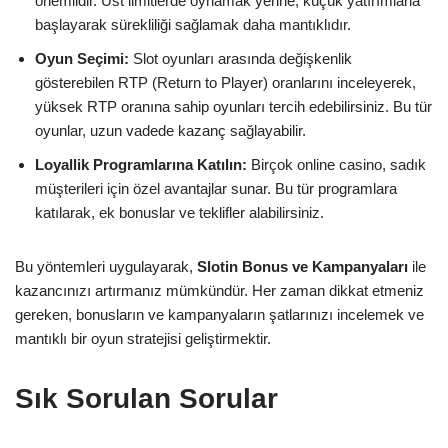
önemlidir. Üst limitlerde oynamak yerine, küçük yatırımlarla
başlayarak sürekliliği sağlamak daha mantıklıdır.
Oyun Seçimi:
Slot oyunları arasında değişkenlik
gösterebilen RTP (Return to Player) oranlarını inceleyerek,
yüksek RTP oranına sahip oyunları tercih edebilirsiniz. Bu tür
oyunlar, uzun vadede kazanç sağlayabilir.
Loyallik Programlarına Katılın:
Birçok online casino, sadık
müşterileri için özel avantajlar sunar. Bu tür programlara
katılarak, ek bonuslar ve teklifler alabilirsiniz.
Bu yöntemleri uygulayarak,
Slotin Bonus ve Kampanyaları
ile
kazancınızı artırmanız mümkündür. Her zaman dikkat etmeniz
gereken, bonusların ve kampanyaların şatlarınızı incelemek ve
mantıklı bir oyun stratejisi geliştirmektir.
Sık Sorulan Sorular