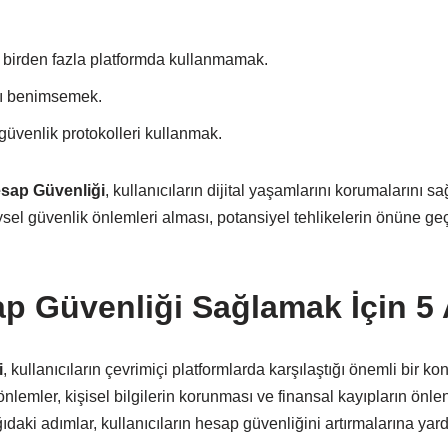
i birden fazla platformda kullanmamak.
arı benimsemek.
güvenlik protokolleri kullanmak.
esap Güvenliği
, kullanıcıların dijital yaşamlarını korumalarını 
ysel güvenlik önlemleri alması, potansiyel tehlikelerin önüne g
ap Güvenliği Sağlamak İçin 5
i
, kullanıcıların çevrimiçi platformlarda karşılaştığı önemli bir 
nlemler, kişisel bilgilerin korunması ve finansal kayıpların önlen
daki adımlar, kullanıcıların hesap güvenliğini artırmalarına yard