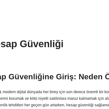
esap Güvenliği
ap Güvenliğine Giriş: Neden 
i
, modern dijital dünyada her birey için son derece önemli bir ko
lgilerini korumak ve kötü niyetli saldırılara maruz kalmamak için a
nlik tehditleri her geçen gün artarken, hesap güvenliği sağlama