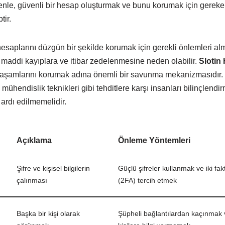
denle, güvenli bir hesap oluşturmak ve bunu korumak için gereke
tir.
hesaplarını düzgün bir şekilde korumak için gerekli önlemleri alm
, maddi kayıplara ve itibar zedelenmesine neden olabilir.
Slotin
 yaşamlarını korumak adına önemli bir savunma mekanizmasıdır. Bil
l mühendislik teknikleri gibi tehditlere karşı insanları bilinçlen
ardı edilmemelidir.
Açıklama
Önleme Yöntemleri
Şifre ve kişisel bilgilerin
Güçlü şifreler kullanmak ve iki fa
çalınması
(2FA) tercih etmek
Başka bir kişi olarak
Şüpheli bağlantılardan kaçınmak 