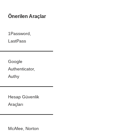
Önerilen Araçlar
1Password,
LastPass
Google
Authenticator,
Authy
Hesap Güvenlik
Araçları
McAfee, Norton