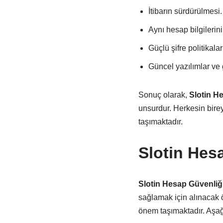
İtibarın sürdürülmesi.
Aynı hesap bilgilerin
Güçlü şifre politikal
Güncel yazılımlar ve 
Sonuç olarak,
Slotin H
unsurdur. Herkesin bire
taşımaktadır.
Slotin Hes
Slotin Hesap Güvenliğ
sağlamak için alınacak ö
önem taşımaktadır. Aşağı