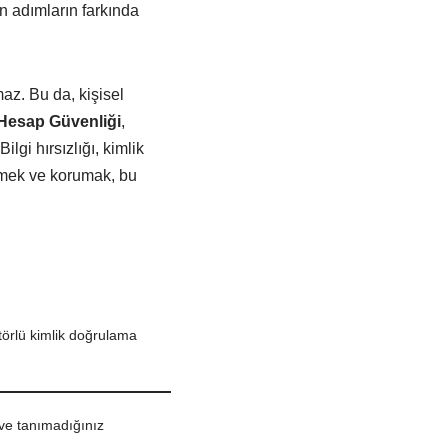
n adımların farkında
az. Bu da, kişisel
 Hesap Güvenliği
,
gi hırsızlığı, kimlik
dirmek ve korumak, bu
ktörlü kimlik doğrulama
ve tanımadığınız