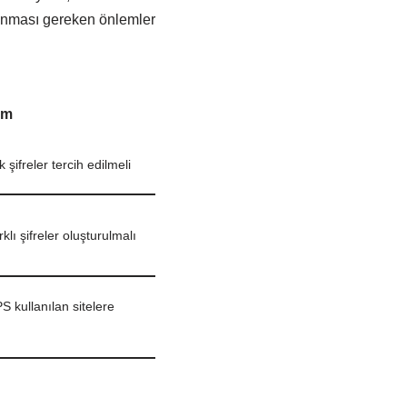
 alınması gereken önlemler
üm
şifreler tercih edilmeli
klı şifreler oluşturulmalı
kullanılan sitelere