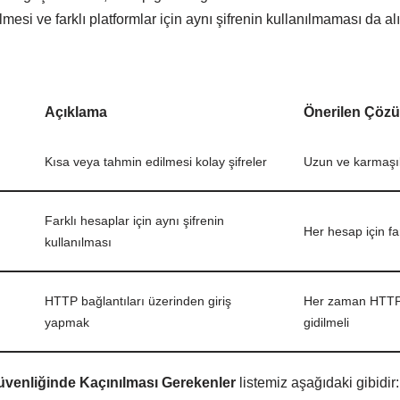
rilmesi ve farklı platformlar için aynı şifrenin kullanılmaması da
Açıklama
Önerilen Çöz
Kısa veya tahmin edilmesi kolay şifreler
Uzun ve karmaşık 
Farklı hesaplar için aynı şifrenin
Her hesap için far
kullanılması
HTTP bağlantıları üzerinden giriş
Her zaman HTTPS 
yapmak
gidilmeli
venliğinde Kaçınılması Gerekenler
listemiz aşağıdaki gibidir: