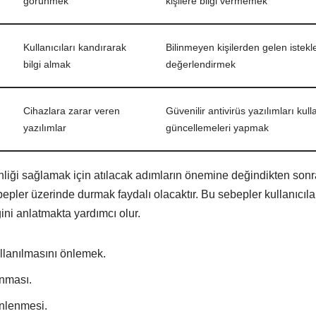
görünmek
kişilere bilgi vermemek
Kullanıcıları kandırarak
Bilinmeyen kişilerden gelen istekle
bilgi almak
değerlendirmek
Cihazlara zarar veren
Güvenilir antivirüs yazılımları ku
yazılımlar
güncellemeleri yapmak
nliği sağlamak için atılacak adımların önemine değindikten son
bepler üzerinde durmak faydalı olacaktır. Bu sebepler kullanıcı
ğini anlatmakta yardımcı olur.
llanılmasını önlemek.
unması.
önlenmesi.