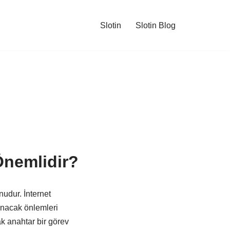
Slotin
Slotin Blog
Önemlidir?
nudur. İnternet
lınacak önlemleri
k anahtar bir görev