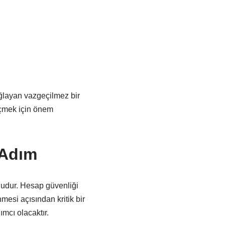
sağlayan vazgeçilmez bir
eçmek için önem
 Adım
konudur. Hesap güvenliği
mesi açısından kritik bir
ımcı olacaktır.