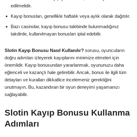
edilmelidir.
Kayıp bonusları, genellikle haftalık veya aylık olarak dağıtılır.
Bazı casinolar, kayıp bonusu talebinde bulunmadığınız
takdirde, kullanılmayan bonusları iptal edebilir.
Slotin Kayıp Bonusu Nasıl Kullanılır?
sorusu, oyuncuların
doğru adımları izleyerek kayıplarını minimize etmeleri için
önemlidir. Kayıp bonusundan yararlanmak, oyununuzu daha
eğlenceli ve kazançlı hale getirebilir. Ancak, bonus ile ilgili tüm
detayları ve kuralları dikkatlice incelemeniz gerektiğini
unutmayın. Bu, kazandıran bir oyun deneyimi yaşamanızı
sağlayabilir.
Slotin Kayıp Bonusu Kullanma
Adımları