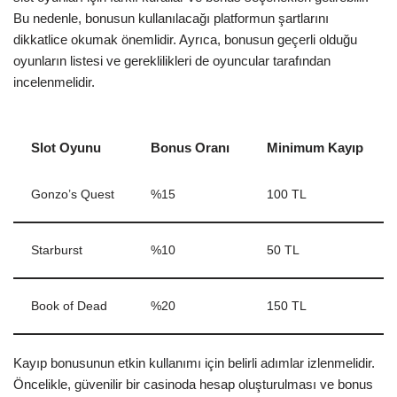
Bu nedenle, bonusun kullanılacağı platformun şartlarını
dikkatlice okumak önemlidir. Ayrıca, bonusun geçerli olduğu
oyunların listesi ve gereklilikleri de oyuncular tarafından
incelenmelidir.
Slot Oyunu
Bonus Oranı
Minimum Kayıp
Gonzo’s Quest
%15
100 TL
Starburst
%10
50 TL
Book of Dead
%20
150 TL
Kayıp bonusunun etkin kullanımı için belirli adımlar izlenmelidir.
Öncelikle, güvenilir bir casinoda hesap oluşturulması ve bonus