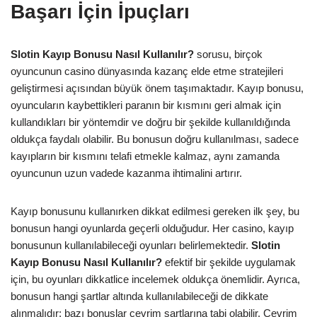
Başarı İçin İpuçları
Slotin Kayıp Bonusu Nasıl Kullanılır?
sorusu, birçok
oyuncunun casino dünyasında kazanç elde etme stratejileri
geliştirmesi açısından büyük önem taşımaktadır. Kayıp bonusu,
oyuncuların kaybettikleri paranın bir kısmını geri almak için
kullandıkları bir yöntemdir ve doğru bir şekilde kullanıldığında
oldukça faydalı olabilir. Bu bonusun doğru kullanılması, sadece
kayıpların bir kısmını telafi etmekle kalmaz, aynı zamanda
oyuncunun uzun vadede kazanma ihtimalini artırır.
Kayıp bonusunu kullanırken dikkat edilmesi gereken ilk şey, bu
bonusun hangi oyunlarda geçerli olduğudur. Her casino, kayıp
bonusunun kullanılabileceği oyunları belirlemektedir.
Slotin
Kayıp Bonusu Nasıl Kullanılır?
efektif bir şekilde uygulamak
için, bu oyunları dikkatlice incelemek oldukça önemlidir. Ayrıca,
bonusun hangi şartlar altında kullanılabileceği de dikkate
alınmalıdır; bazı bonuslar çevrim şartlarına tabi olabilir. Çevrim