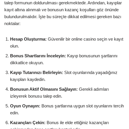
talep formunun doldurulması gerekmektedir. Ardından, kayıplar
kayıt altına alınmalı ve bonusun kazanç koşulları göz önünde
bulundurulmalıdır. İşte bu süreçte dikkat edilmesi gereken bazı
noktalar:
Hesap Oluşturma:
Güvenilir bir online casino seçin ve kayıt
olun.
Bonus Shartlarını İnceleyin:
Kayıp bonusunun şartlarını
dikkatlice okuyun.
Kayıp Tutarınızı Belirleyin:
Slot oyunlarında yaşadığınız
kayıpları kaydedin.
Bonusun Aktif Olmasını Sağlayın:
Gerekli adımları
izleyerek bonusu talep edin.
Oyun Oynayın:
Bonus şartlarına uygun slot oyunlarını tercih
edin.
Kazançları Çekin:
Bonus ile elde ettiğiniz kazançları