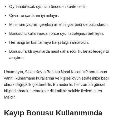
Oynanabilecek oyunları önceden kontrol edin.
Çevirme şartlarını iyi anlayın.
Minimum yatırım gereksinimlerini göz önünde bulundurun.
Bonusunu kullanmadan önce oyun stratejinizi belirleyin.
Herhangi bir kısıtlamaya karşı bilgi sahibi olun.
Bonusu farklı oyunlarda nasıl daha etkili kullanabileceğinizi
araştırın.
Unutmayın, Slotin Kayıp Bonusu Nasıl Kullanılır? sorusunun
yanıtı, kumarhane kurallarına ve kişisel oyun stratejinize bağlı
olarak değişiklik gösterebilir. Bu nedenle, her zaman güncel
bilgilerle hareket etmek ve dikkatli bir şekilde ilerlemek en
iyisidir.
Kayıp Bonusu Kullanımında