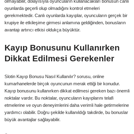
olmayabilir, dolayısıyla oyuncuların kullanacakları bonusun canlı
oyunlarda geçerli olup olmadığını kontrol etmeleri
gerekmektedir. Canlı oyunlarda kayıplar, oyuncuların gerçek bir
krupiye ile etkileşime girmesi anlamına geldiğinden, bonusların
avantajı artırıcı etkisi oldukça büyüktür.
Kayıp Bonusunu Kullanırken
Dikkat Edilmesi Gerekenler
Slotin Kayıp Bonusu Nasıl Kullanılır? sorusu, online
kumarhanelerde birçok oyuncunun merak ettiği bir konudur.
Kayıp bonusunu kullanırken dikkat edilmesi gereken bazı önemli
noktalar vardır. Bu noktalar, oyuncuların kayıplarını telafi
etmelerine ve oyun deneyimlerini daha verimli hale getirmelerine
yardımcı olabilir. Doğru şekilde kullanıldığı takdirde, bu bonuslar
büyük avantajlar sağlayabilir.