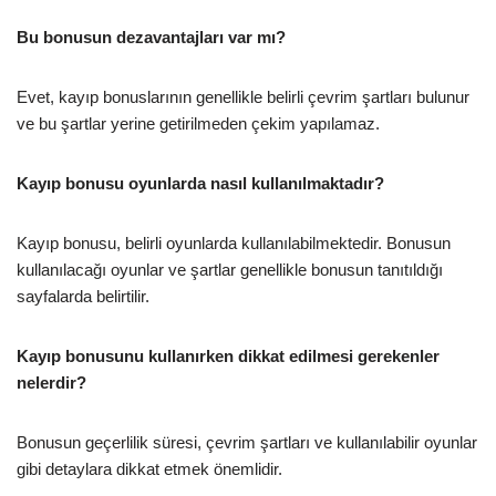
Bu bonusun dezavantajları var mı?
Evet, kayıp bonuslarının genellikle belirli çevrim şartları bulunur
ve bu şartlar yerine getirilmeden çekim yapılamaz.
Kayıp bonusu oyunlarda nasıl kullanılmaktadır?
Kayıp bonusu, belirli oyunlarda kullanılabilmektedir. Bonusun
kullanılacağı oyunlar ve şartlar genellikle bonusun tanıtıldığı
sayfalarda belirtilir.
Kayıp bonusunu kullanırken dikkat edilmesi gerekenler
nelerdir?
Bonusun geçerlilik süresi, çevrim şartları ve kullanılabilir oyunlar
gibi detaylara dikkat etmek önemlidir.