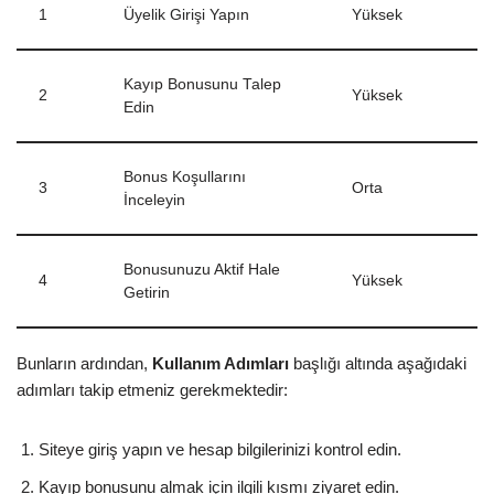
1
Üyelik Girişi Yapın
Yüksek
Kayıp Bonusunu Talep
2
Yüksek
Edin
Bonus Koşullarını
3
Orta
İnceleyin
Bonusunuzu Aktif Hale
4
Yüksek
Getirin
Bunların ardından,
Kullanım Adımları
başlığı altında aşağıdaki
adımları takip etmeniz gerekmektedir:
Siteye giriş yapın ve hesap bilgilerinizi kontrol edin.
Kayıp bonusunu almak için ilgili kısmı ziyaret edin.