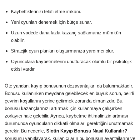
Kaybettiklerinizi telafi etme imkanı.
Yeni oyunları denemek için bütçe sunar.
Uzun vadede daha fazla kazanç sağlamanız mümkün
olabilir.
Stratejik oyun planları oluşturmanıza yardımcı olur.
Oyunculara kaybetmelerini unutturacak olumlu bir psikolojik
etkisi vardır.
Öte yandan, kayıp bonusunun dezavantajları da bulunmaktadır.
Bonusu kullanırken meydana gelebilecek en büyük sorun, belirli
çevrim koşullarını yerine getirmek zorunda olmanızdır. Bu,
bonusu kazançlarınızı artırmak için kullanmaya çalışırken
zorlayıcı hale gelebilir. Ayrıca, kaybetme ihtimalinizin artması
durumunda oyuncuların dikkatli olmaları gerektiğini unutmamak
gerekir. Bu nedenle,
Slotin Kayıp Bonusu Nasıl Kullanılır?
sorusunu yanıtlayarak, kullanıcıların bu bonusun avantajlarını ve