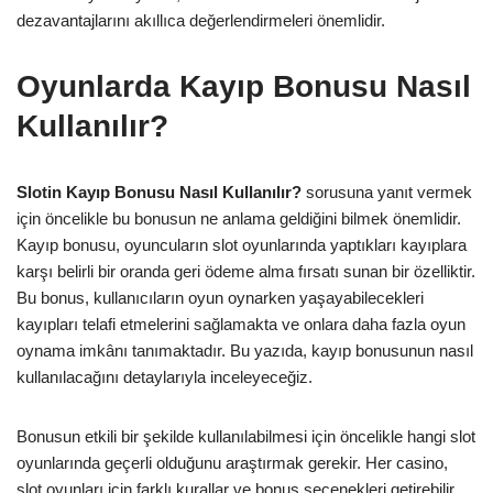
dezavantajlarını akıllıca değerlendirmeleri önemlidir.
Oyunlarda Kayıp Bonusu Nasıl
Kullanılır?
Slotin Kayıp Bonusu Nasıl Kullanılır?
sorusuna yanıt vermek
için öncelikle bu bonusun ne anlama geldiğini bilmek önemlidir.
Kayıp bonusu, oyuncuların slot oyunlarında yaptıkları kayıplara
karşı belirli bir oranda geri ödeme alma fırsatı sunan bir özelliktir.
Bu bonus, kullanıcıların oyun oynarken yaşayabilecekleri
kayıpları telafi etmelerini sağlamakta ve onlara daha fazla oyun
oynama imkânı tanımaktadır. Bu yazıda, kayıp bonusunun nasıl
kullanılacağını detaylarıyla inceleyeceğiz.
Bonusun etkili bir şekilde kullanılabilmesi için öncelikle hangi slot
oyunlarında geçerli olduğunu araştırmak gerekir. Her casino,
slot oyunları için farklı kurallar ve bonus seçenekleri getirebilir.