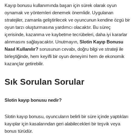
Kayıp bonusu kullanımında başarı için sürek olarak oyun
oynamak ve yöntemleri denemek önemlidir. Uygulanan
stratejiler, zamanla geliştirilecek ve oyuncunun kendine özgü bir
oyun tarzı oluşturmasına yardımcı olacaktır. Bu süreç
içerisinde, kazanma ve kaybetme tecrübeleri, daha iyi kararlar
alınmasını sağlayacaktır. Unutmayın,
Slotin Kayıp Bonusu
Nasıl Kullanılır?
sorusunun cevabı, doğru bilgi ve strateji ile
birleştiğinde, hem keyifli bir oyun deneyimi hem de ekonomik
kazançlar getirebilir.
Sık Sorulan Sorular
Slotin kayıp bonusu nedir?
Slotin kayıp bonusu, oyuncuların belirli bir süre içinde yaptıkları
kayıplar için kasalarından geri alabilecekleri bir teşvik veya
bonus türüdür.