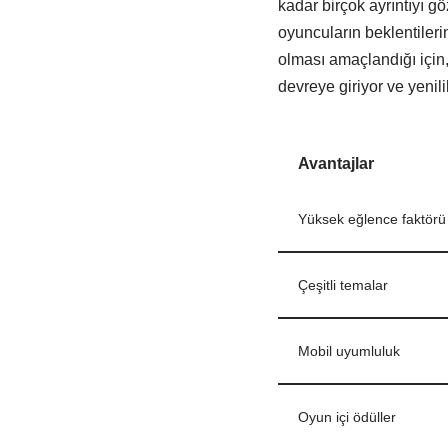
kadar birçok ayrıntıyı g
oyuncuların beklentileri
olması amaçlandığı için,
devreye giriyor ve yenil
Avantajlar
Yüksek eğlence faktörü
Çeşitli temalar
Mobil uyumluluk
Oyun içi ödüller