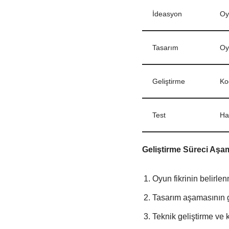
İdeasyon
Oy
Tasarım
Oy
Geliştirme
Ko
Test
Ha
Geliştirme Süreci Aşam
Oyun fikrinin belirle
Tasarım aşamasının g
Teknik geliştirme ve