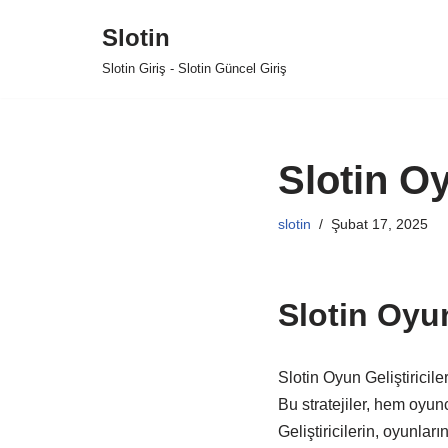
Slotin
İçeriğe
Slotin Giriş - Slotin Güncel Giriş
geç
Slotin Oy
slotin
Şubat 17, 2025
Slotin Oyun
Slotin Oyun Geliştiriciler
Bu stratejiler, hem oyu
Geliştiricilerin, oyunla