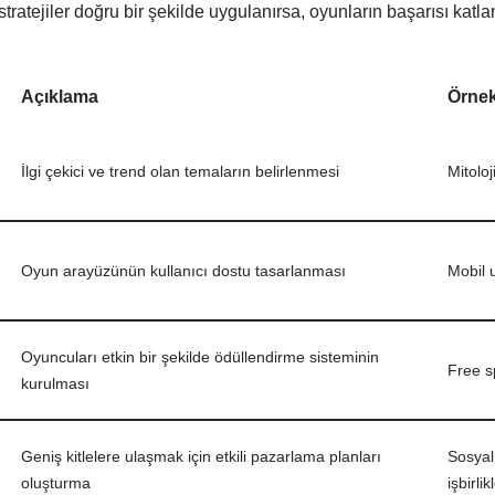
ratejiler doğru bir şekilde uygulanırsa, oyunların başarısı katlan
Açıklama
Örnek
İlgi çekici ve trend olan temaların belirlenmesi
Mitoloj
Oyun arayüzünün kullanıcı dostu tasarlanması
Mobil 
Oyuncuları etkin bir şekilde ödüllendirme sisteminin
Free s
kurulması
Geniş kitlelere ulaşmak için etkili pazarlama planları
Sosyal
oluşturma
işbirlikl