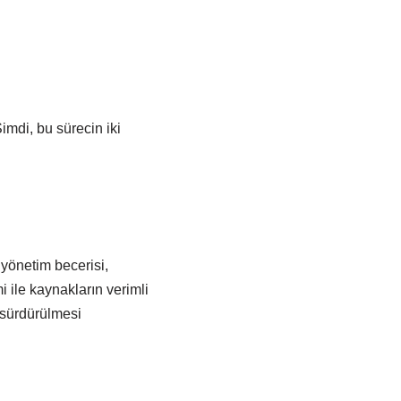
mdi, bu sürecin iki
 yönetim becerisi,
 ile kaynakların verimli
e sürdürülmesi