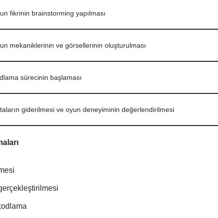
un fikrinin brainstorming yapılması
un mekaniklerinin ve görsellerinin oluşturulması
dlama sürecinin başlaması
taların giderilmesi ve oyun deneyiminin değerlendirilmesi
aları
nmesi
erçekleştirilmesi
 kodlama