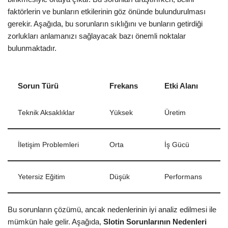
faktörlerin ve bunların etkilerinin göz önünde bulundurulması
gerekir. Aşağıda, bu sorunların sıklığını ve bunların getirdiği
zorlukları anlamanızı sağlayacak bazı önemli noktalar
bulunmaktadır.
Sorun Türü
Frekans
Etki Alanı
Teknik Aksaklıklar
Yüksek
Üretim
İletişim Problemleri
Orta
İş Gücü
Yetersiz Eğitim
Düşük
Performans
Bu sorunların çözümü, ancak nedenlerinin iyi analiz edilmesi ile
mümkün hale gelir. Aşağıda,
Slotin Sorunlarının Nedenleri