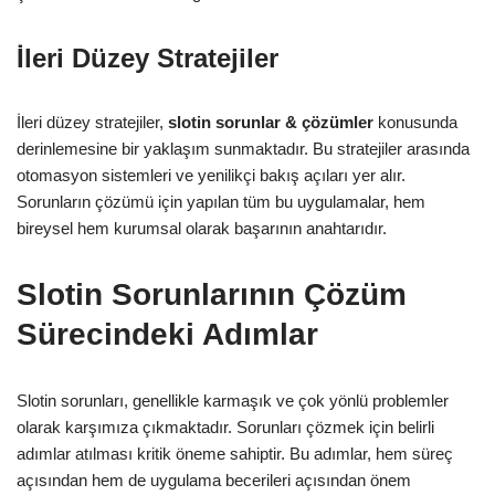
İleri Düzey Stratejiler
İleri düzey stratejiler,
slotin sorunlar & çözümler
konusunda
derinlemesine bir yaklaşım sunmaktadır. Bu stratejiler arasında
otomasyon sistemleri ve yenilikçi bakış açıları yer alır.
Sorunların çözümü için yapılan tüm bu uygulamalar, hem
bireysel hem kurumsal olarak başarının anahtarıdır.
Slotin Sorunlarının Çözüm
Sürecindeki Adımlar
Slotin sorunları, genellikle karmaşık ve çok yönlü problemler
olarak karşımıza çıkmaktadır. Sorunları çözmek için belirli
adımlar atılması kritik öneme sahiptir. Bu adımlar, hem süreç
açısından hem de uygulama becerileri açısından önem