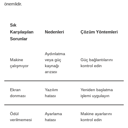
önemlidir.
Sık
Karşılaşılan
Nedenleri
Çözüm Yöntemleri
Sorunlar
Aydınlatma
Makine
veya güç
Güç bağlantılarını
çalışmıyor
kaynağı
kontrol edin
arızası
Ekran
Yazılım
Yeniden başlatma
donması
hatası
işlemi uygulayın
Ödül
Ayarlama
Makine ayarlarını
verilmemesi
hatası
kontrol edin