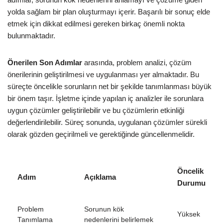
yolda sağlam bir plan oluşturmayı içerir. Başarılı bir sonuç elde
etmek için dikkat edilmesi gereken birkaç önemli nokta
bulunmaktadır.
Önerilen Son Adımlar
arasında, problem analizi, çözüm
önerilerinin geliştirilmesi ve uygulanması yer almaktadır. Bu
süreçte öncelikle sorunların net bir şekilde tanımlanması büyük
bir önem taşır. İşletme içinde yapılan iç analizler ile sorunlara
uygun çözümler geliştirilebilir ve bu çözümlerin etkinliği
değerlendirilebilir. Süreç sonunda, uygulanan çözümler sürekli
olarak gözden geçirilmeli ve gerektiğinde güncellenmelidir.
Öncelik
Adım
Açıklama
Durumu
Problem
Sorunun kök
Yüksek
Tanımlama
nedenlerini belirlemek