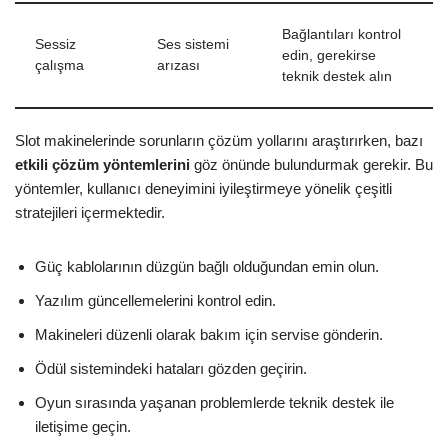
Bağlantıları kontrol
Sessiz
Ses sistemi
edin, gerekirse
çalışma
arızası
teknik destek alın
Slot makinelerinde sorunların çözüm yollarını araştırırken, bazı
etkili çözüm yöntemlerini
göz önünde bulundurmak gerekir. Bu
yöntemler, kullanıcı deneyimini iyileştirmeye yönelik çeşitli
stratejileri içermektedir.
Güç kablolarının düzgün bağlı olduğundan emin olun.
Yazılım güncellemelerini kontrol edin.
Makineleri düzenli olarak bakım için servise gönderin.
Ödül sistemindeki hataları gözden geçirin.
Oyun sırasında yaşanan problemlerde teknik destek ile
iletişime geçin.