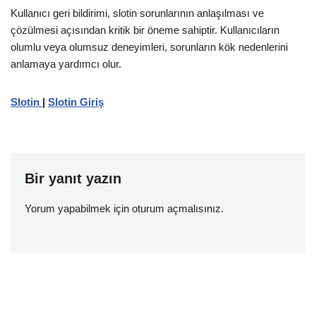
Kullanıcı geri bildirimi, slotin sorunlarının anlaşılması ve
çözülmesi açısından kritik bir öneme sahiptir. Kullanıcıların
olumlu veya olumsuz deneyimleri, sorunların kök nedenlerini
anlamaya yardımcı olur.
Slotin
|
Slotin Giriş
Bir yanıt yazın
Yorum yapabilmek için
oturum açmalısınız
.