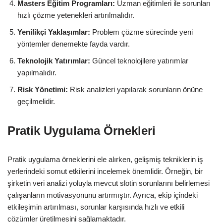
Masters Eğitim Programları:
Uzman eğitimleri ile sorunları
hızlı çözme yetenekleri artırılmalıdır.
Yenilikçi Yaklaşımlar:
Problem çözme sürecinde yeni
yöntemler denemekte fayda vardır.
Teknolojik Yatırımlar:
Güncel teknolojilere yatırımlar
yapılmalıdır.
Risk Yönetimi:
Risk analizleri yapılarak sorunların önüne
geçilmelidir.
Pratik Uygulama Örnekleri
Pratik uygulama örneklerini ele alırken, gelişmiş tekniklerin iş
yerlerindeki somut etkilerini incelemek önemlidir. Örneğin, bir
şirketin veri analizi yoluyla mevcut slotin sorunlarını belirlemesi
çalışanların motivasyonunu artırmıştır. Ayrıca, ekip içindeki
etkileşimin artırılması, sorunlar karşısında hızlı ve etkili
çözümler üretilmesini sağlamaktadır.