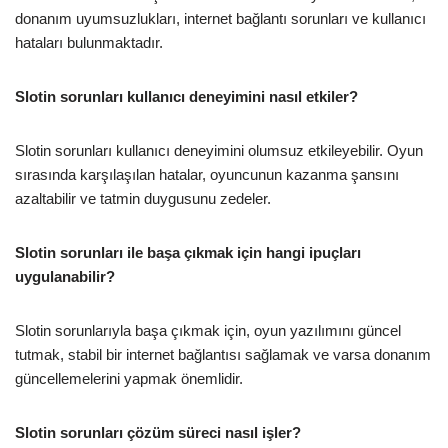
donanım uyumsuzlukları, internet bağlantı sorunları ve kullanıcı
hataları bulunmaktadır.
Slotin sorunları kullanıcı deneyimini nasıl etkiler?
Slotin sorunları kullanıcı deneyimini olumsuz etkileyebilir. Oyun
sırasında karşılaşılan hatalar, oyuncunun kazanma şansını
azaltabilir ve tatmin duygusunu zedeler.
Slotin sorunları ile başa çıkmak için hangi ipuçları
uygulanabilir?
Slotin sorunlarıyla başa çıkmak için, oyun yazılımını güncel
tutmak, stabil bir internet bağlantısı sağlamak ve varsa donanım
güncellemelerini yapmak önemlidir.
Slotin sorunları çözüm süreci nasıl işler?