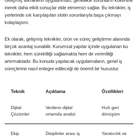
Gelişmiş tekniklerin uygulanması, genellikle sorunların kökenine
inerek daha etkili sonuçlar elde etmemizi sağlar. Bu teknikler, iş
yerlerinde sık karşılaşılan slotin sorunlarıyla başa çıkmayı
kolaylaştırır.
Ek olarak, gelişmiş teknikler, ürün ve süreç geliştirme alanında
birçok avantaj sunabilir. Kurumsal yapılar içinde uygulanan bu
teknikler, hem sürekliliği sağlamakta hem de verimliliği
artırmaktadır. Bu konuda yapılacak uygulamaların, genel iş
süreçlerine nasıl entegre edileceği de önemli bir husustur.
Teknik
Açıklama
Özellikleri
Dijital
Verilerin dijital
Hızlı geri
Çözümler
ortamda analizi
dönüşüm
Ekip
Disiplinler arası iş
Yaratıcılık ve