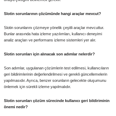
Slotin sorunlarının çözümünde hangi araçlar mevcut?
Slotin sorunlarını çözmeye yönelik çeşitli araçlar mevcuttur.
Bunlar arasında hata izleme yazılımları, kullanıcı deneyimi
analiz araçları ve performans izleme sistemleri yer alır.
Slotin sorunları için alınacak son adımlar nelerdir?
Son adımlar, uygulanan çözümlerin test edilmesi, kullanıcıların
geri bildirimlerinin değerlendirilmesi ve gerekli güncellemelerin
yapılmasıdır. Ayrıca, benzer sorunların gelecekte oluşumunu
önlemek için sürekli izleme yapılmalıdır.
Slotin sorunları çözüm sürecinde kullanıcı geri bildiriminin
önemi nedir?