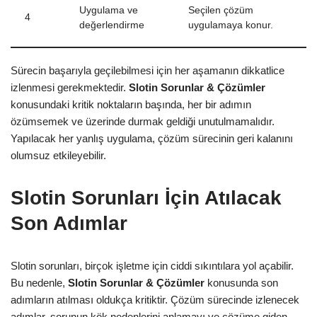
Uygulama ve
Seçilen çözüm
4
değerlendirme
uygulamaya konur.
Sürecin başarıyla geçilebilmesi için her aşamanın dikkatlice
izlenmesi gerekmektedir.
Slotin Sorunlar & Çözümler
konusundaki kritik noktaların başında, her bir adımın
özümsemek ve üzerinde durmak geldiği unutulmamalıdır.
Yapılacak her yanlış uygulama, çözüm sürecinin geri kalanını
olumsuz etkileyebilir.
Slotin Sorunları İçin Atılacak
Son Adımlar
Slotin sorunları, birçok işletme için ciddi sıkıntılara yol açabilir.
Bu nedenle,
Slotin Sorunlar & Çözümler
konusunda son
adımların atılması oldukça kritiktir. Çözüm sürecinde izlenecek
adımlar, sorunun kök nedenlerini anlamayı ve çözüme giden