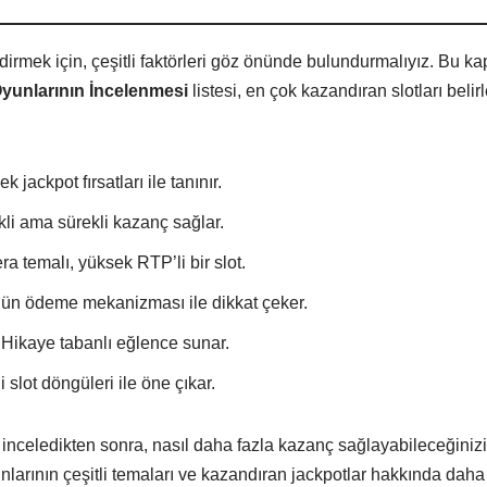
dirmek için, çeşitli faktörleri göz önünde bulundurmalıyız. Bu 
yunlarının İncelenmesi
listesi, en çok kazandıran slotları beli
ackpot fırsatları ile tanınır.
kli ama sürekli kazanç sağlar.
 temalı, yüksek RTP’li bir slot.
ün ödeme mekanizması ile dikkat çeker.
ikaye tabanlı eğlence sunar.
i slot döngüleri ile öne çıkar.
ı inceledikten sonra, nasıl daha fazla kazanç sağlayabileceğini
unlarının çeşitli temaları ve kazandıran jackpotlar hakkında daha 