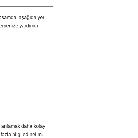
kapsamda, aşağıda yer
rlemenize yardımcı
zi anlamak daha kolay
fazla bilgi edinelim.