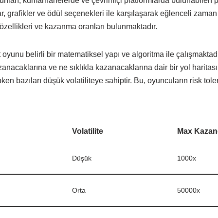
unları, kumarhanelerde ve çevrimiçi platformlarda bulunabilen p
lar, grafikler ve ödül seçenekleri ile karşılaşarak eğlenceli zaman 
 özellikleri ve kazanma oranları bulunmaktadır.
t oyunu belirli bir matematiksel yapı ve algoritma ile çalışmaktadı
nacaklarına ve ne sıklıkla kazanacaklarına dair bir yol haritası ç
ken bazıları düşük volatiliteye sahiptir. Bu, oyuncuların risk to
Volatilite
Max Kazan
Düşük
1000x
Orta
50000x