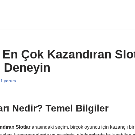
e En Çok Kazandıran Slot
ı Deneyin
1 yorum
rı Nedir? Temel Bilgiler
dıran Slotlar
arasındaki seçim, birçok oyuncu için kazançlı bi