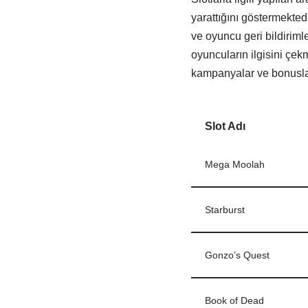
yarattığını göstermekted
ve oyuncu geri bildirimle
oyuncuların ilgisini çek
kampanyalar ve bonuslar 
Slot Adı
Mega Moolah
Starburst
Gonzo’s Quest
Book of Dead