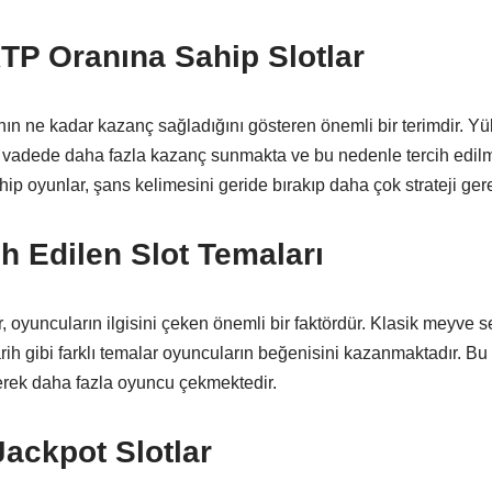
TP Oranına Sahip Slotlar
ının ne kadar kazanç sağladığını gösteren önemli bir terimdir. 
n vadede daha fazla kazanç sunmakta ve bu nedenle tercih edilm
ip oyunlar, şans kelimesini geride bırakıp daha çok strateji gerek
h Edilen Slot Temaları
, oyuncuların ilgisini çeken önemli bir faktördür. Klasik meyve s
tarih gibi farklı temalar oyuncuların beğenisini kazanmaktadır. Bu
erek daha fazla oyuncu çekmektedir.
ackpot Slotlar