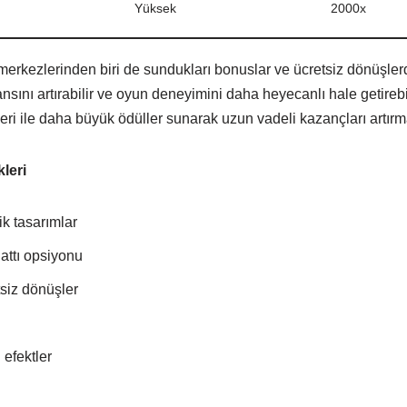
Yüksek
2000x
merkezlerinden biri de sundukları bonuslar ve ücretsiz dönüşlerdir
ını artırabilir ve oyun deneyimini daha heyecanlı hale getirebili
kleri ile daha büyük ödüller sunarak uzun vadeli kazançları artırm
kleri
ik tasarımlar
attı opsiyonu
tsiz dönüşler
efektler