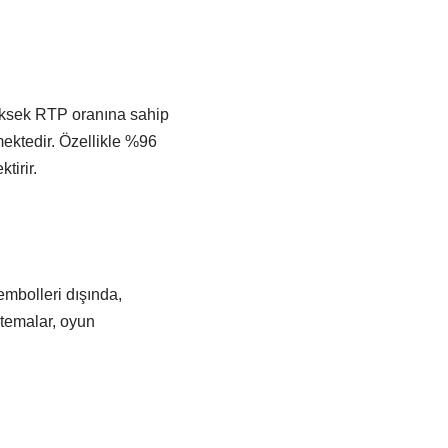
Yüksek RTP oranına sahip
ektedir. Özellikle %96
tirir.
embolleri dışında,
 temalar, oyun